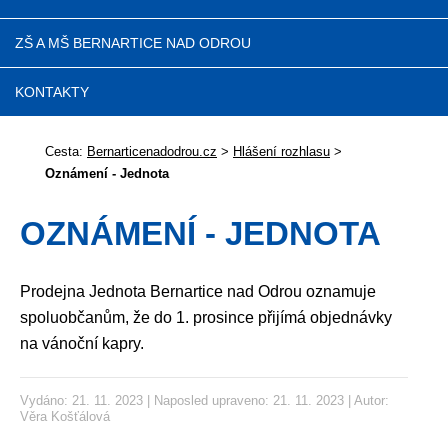
ZŠ A MŠ BERNARTICE NAD ODROU
KONTAKTY
Cesta:
Bernarticenadodrou.cz
>
Hlášení rozhlasu
>
Oznámení - Jednota
OZNÁMENÍ - JEDNOTA
Prodejna Jednota Bernartice nad Odrou oznamuje
spoluobčanům, že do 1. prosince přijímá objednávky
na vánoční kapry.
Vydáno: 21. 11. 2023 | Naposled upraveno: 21. 11. 2023 | Autor:
Věra Košťálová