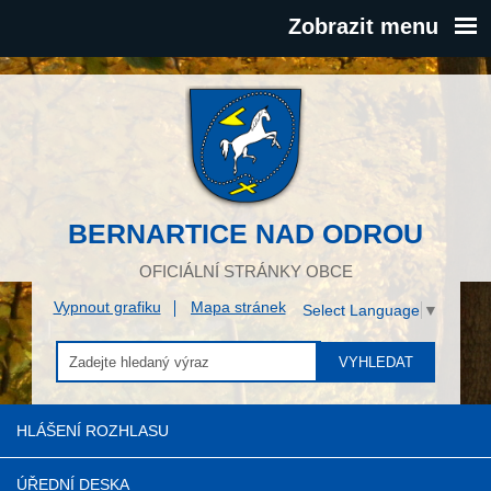
Zobrazit menu
BERNARTICE NAD ODROU
OFICIÁLNÍ STRÁNKY OBCE
Vypnout grafiku
Mapa stránek
Select Language
▼
VYHLEDAT
HLÁŠENÍ ROZHLASU
ÚŘEDNÍ DESKA