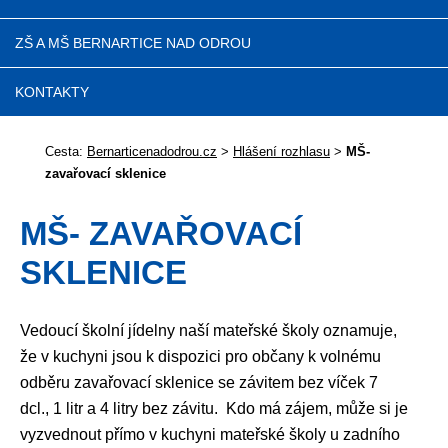
ZŠ A MŠ BERNARTICE NAD ODROU
KONTAKTY
Cesta:
Bernarticenadodrou.cz
>
Hlášení rozhlasu
>
MŠ-
zavařovací sklenice
MŠ- ZAVAŘOVACÍ
SKLENICE
Vedoucí školní jídelny naší mateřské školy oznamuje,
že v kuchyni jsou k dispozici pro občany k volnému
odběru zavařovací sklenice se závitem bez víček 7
dcl., 1 litr a 4 litry bez závitu. Kdo má zájem, může si je
vyzvednout přímo v kuchyni mateřské školy u zadního