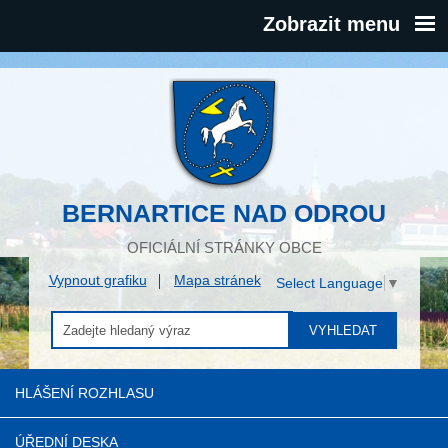
Zobrazit menu
BERNARTICE NAD ODROU
OFICIÁLNÍ STRÁNKY OBCE
Vypnout grafiku
Mapa stránek
Select Language
▼
VYHLEDAT
HLÁŠENÍ ROZHLASU
ÚŘEDNÍ DESKA