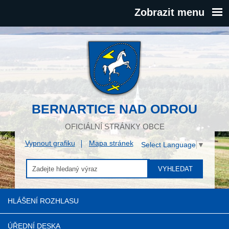
Zobrazit menu
BERNARTICE NAD ODROU
OFICIÁLNÍ STRÁNKY OBCE
Vypnout grafiku
Mapa stránek
Select Language
▼
VYHLEDAT
HLÁŠENÍ ROZHLASU
ÚŘEDNÍ DESKA