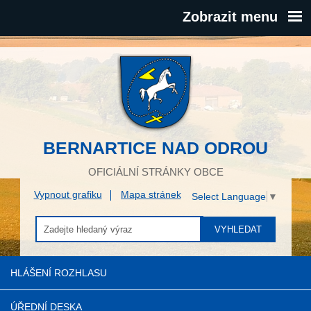
Zobrazit menu
BERNARTICE NAD ODROU
OFICIÁLNÍ STRÁNKY OBCE
Vypnout grafiku
Mapa stránek
Select Language
▼
VYHLEDAT
HLÁŠENÍ ROZHLASU
ÚŘEDNÍ DESKA