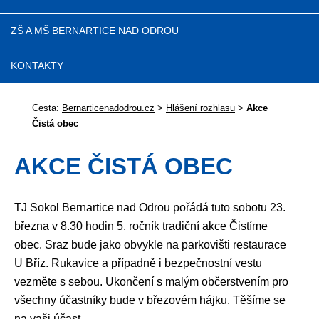
ZŠ A MŠ BERNARTICE NAD ODROU
KONTAKTY
Cesta:
Bernarticenadodrou.cz
>
Hlášení rozhlasu
>
Akce
Čistá obec
AKCE ČISTÁ OBEC
TJ Sokol Bernartice nad Odrou pořádá tuto sobotu 23.
března v 8.30 hodin 5. ročník tradiční akce Čistíme
obec. Sraz bude jako obvykle na parkovišti restaurace
U Bříz. Rukavice a případně i bezpečnostní vestu
vezměte s sebou. Ukončení s malým občerstvením pro
všechny účastníky bude v březovém hájku. Těšíme se
na vaši účast.