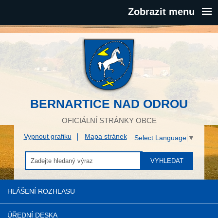
Zobrazit menu
BERNARTICE NAD ODROU
OFICIÁLNÍ STRÁNKY OBCE
Vypnout grafiku
Mapa stránek
Select Language
▼
VYHLEDAT
HLÁŠENÍ ROZHLASU
ÚŘEDNÍ DESKA