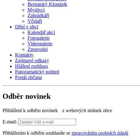
Bernatský Klondajk
Myslivci
Zahrádkáři
Včelaři
Dění v obci
Kalendář akcí
Fotogalerie
Videogalerie
Zpravodaj
Kontakty
Zajímavé odkazy
Hlášení rozhlasu
Panoramatický pohled
Portál občana
Odběr novinek
Přihlášení k odběru novinek z webových stránek obce
E-mail:
Přihlášením k odběru souhlasíte se
zpracováním osobních údajů