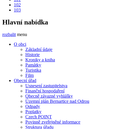
102
103
Hlavní nabídka
rozbalit
menu
O obci
Základní údaje
Historie
Kroniky a kniha
Památky
Turistika
Film
Obecní úřad
Usnesení zastupitelstva
Finanční hospodaření
Obecně závazné vyhlášky
Územní plán Bernartice nad Odrou
Odpady
Poplatky
Czech POINT
Povinně zveřejněné informace
Struktura úřadu