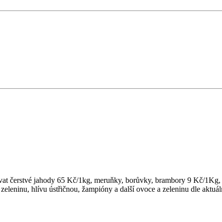
vat čerstvé jahody 65 Kč/1kg, meruňky, borůvky, brambory 9 Kč/1Kg, no
 zeleninu, hlívu ústřičnou, žampióny a další ovoce a zeleninu dle aktu