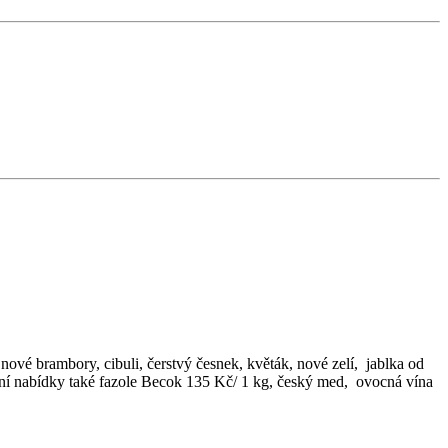
vé brambory, cibuli, čerstvý česnek, květák, nové zelí, jablka od
ální nabídky také fazole Becok 135 Kč/ 1 kg, český med, ovocná vína