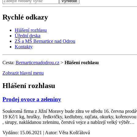
Vyhledat
Rychlé odkazy
Hlášení rozhlasu
Úřední deska
ZŠ a MŠ Bernartice nad Odrou
Kontakty
Cesta:
Bernarticenadodrou.cz
>
Hlášení rozhlasu
Zobrazit hlavní menu
Hlášení rozhlasu
Prodej ovoce a zeleniny
Soukromá firma z Jižní Moravy bude zítra ve středu 16. června prodá
19 Kč/1 kg, hrušky, ředkvičky, kedlubny, rajčata, okurky, kořenovou
, sirupy, nakládanou zeleninu, čerstvá vejce a nabízejí velký výběr…
Vydáno: 15.06.2021 | Autor: Věra Košťálová