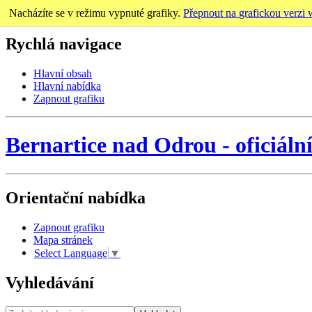
Nacházíte se v režimu vypnuté grafiky.
Přepnout na grafickou verzi
Rychlá navigace
Hlavní obsah
Hlavní nabídka
Zapnout grafiku
Bernartice nad Odrou
-
oficiáln
Orientační nabídka
Zapnout grafiku
Mapa stránek
Select Language
▼
Vyhledávání