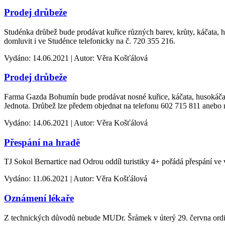
Prodej drůbeže
Studénka drůbež bude prodávat kuřice různých barev, krůty, káčata, h
domluvit i ve Studénce telefonicky na č. 720 355 216.
Vydáno: 14.06.2021 | Autor: Věra Košťálová
Prodej drůbeže
Farma Gazda Bohumín bude prodávat nosné kuřice, káčata, husokáčata 
Jednota. Drůbež lze předem objednat na telefonu 602 715 811 anebo
Vydáno: 14.06.2021 | Autor: Věra Košťálová
Přespání na hradě
TJ Sokol Bernartice nad Odrou oddíl turistiky 4+ pořádá přespání ve 
Vydáno: 11.06.2021 | Autor: Věra Košťálová
Oznámení lékaře
Z technických důvodů nebude MUDr. Šrámek v úterý 29. června ordi