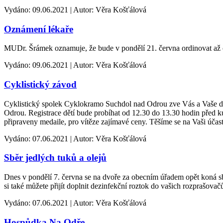
Vydáno: 09.06.2021 | Autor: Věra Košťálová
Oznámení lékaře
MUDr. Šrámek oznamuje, že bude v pondělí 21. června ordinovat až 
Vydáno: 09.06.2021 | Autor: Věra Košťálová
Cyklistický závod
Cyklistický spolek Cyklokramo Suchdol nad Odrou zve Vás a Vaše dě
Odrou. Registrace dětí bude probíhat od 12.30 do 13.30 hodin před
připraveny medaile, pro vítěze zajímavé ceny. Těšíme se na Vaši účast
Vydáno: 07.06.2021 | Autor: Věra Košťálová
Sběr jedlých tuků a olejů
Dnes v pondělí 7. června se na dvoře za obecním úřadem opět koná sb
si také můžete přijít doplnit dezinfekční roztok do vašich rozprašovač
Vydáno: 07.06.2021 | Autor: Věra Košťálová
Hospůdka Na Odře