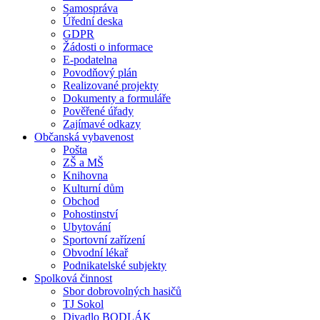
Samospráva
Úřední deska
GDPR
Žádosti o informace
E-podatelna
Povodňový plán
Realizované projekty
Dokumenty a formuláře
Pověřené úřady
Zajímavé odkazy
Občanská vybavenost
Pošta
ZŠ a MŠ
Knihovna
Kulturní dům
Obchod
Pohostinství
Ubytování
Sportovní zařízení
Obvodní lékař
Podnikatelské subjekty
Spolková činnost
Sbor dobrovolných hasičů
TJ Sokol
Divadlo BODLÁK