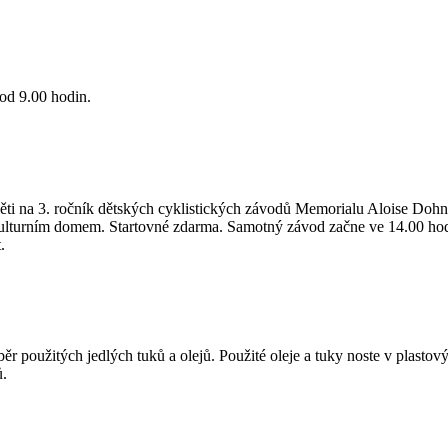
od 9.00 hodin.
ti na 3. ročník dětských cyklistických závodů Memorialu Aloise Dohn
 kulturním domem. Startovné zdarma. Samotný závod začne ve 14.00 h
.
ěr použitých jedlých tuků a olejů. Použité oleje a tuky noste v plast
ů.