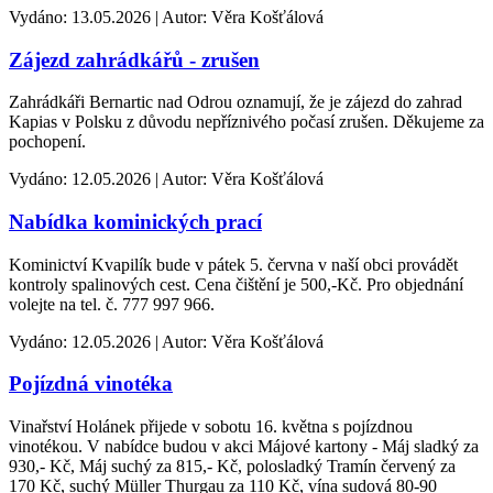
Vydáno: 13.05.2026 | Autor: Věra Košťálová
Zájezd zahrádkářů - zrušen
Zahrádkáři Bernartic nad Odrou oznamují, že je zájezd do zahrad
Kapias v Polsku z důvodu nepříznivého počasí zrušen. Děkujeme za
pochopení.
Vydáno: 12.05.2026 | Autor: Věra Košťálová
Nabídka kominických prací
Kominictví Kvapilík bude v pátek 5. června v naší obci provádět
kontroly spalinových cest. Cena čištění je 500,-Kč. Pro objednání
volejte na tel. č. 777 997 966.
Vydáno: 12.05.2026 | Autor: Věra Košťálová
Pojízdná vinotéka
Vinařství Holánek přijede v sobotu 16. května s pojízdnou
vinotékou. V nabídce budou v akci Májové kartony - Máj sladký za
930,- Kč, Máj suchý za 815,- Kč, polosladký Tramín červený za
170 Kč, suchý Müller Thurgau za 110 Kč, vína sudová 80-90