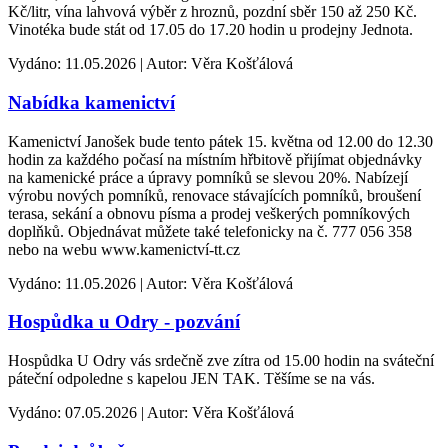
Kč/litr, vína lahvová výběr z hroznů, pozdní sběr 150 až 250 Kč.
Vinotéka bude stát od 17.05 do 17.20 hodin u prodejny Jednota.
Vydáno: 11.05.2026 | Autor: Věra Košťálová
Nabídka kamenictví
Kamenictví Janošek bude tento pátek 15. května od 12.00 do 12.30
hodin za každého počasí na místním hřbitově přijímat objednávky
na kamenické práce a úpravy pomníků se slevou 20%. Nabízejí
výrobu nových pomníků, renovace stávajících pomníků, broušení
terasa, sekání a obnovu písma a prodej veškerých pomníkových
doplňků. Objednávat můžete také telefonicky na č. 777 056 358
nebo na webu www.kamenictví-tt.cz
Vydáno: 11.05.2026 | Autor: Věra Košťálová
Hospůdka u Odry - pozvání
Hospůdka U Odry vás srdečně zve zítra od 15.00 hodin na sváteční
páteční odpoledne s kapelou JEN TAK. Těšíme se na vás.
Vydáno: 07.05.2026 | Autor: Věra Košťálová