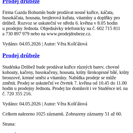
Prodej drůbeže
Firma Gazda Bohumín bude prodávat nosné kuřice, káčata,
husokáčata, housata, brojlerová kuřata, vitamíny a doplňky pro
drůbež. Rozvoz se uskuteční ve středu 6. května v 8.05 hodin
u prodejny Jednota. Objednávky telefonicky na č. 602 715 811
a 730 897 979 nebo na www.prodejdrubeze.cz.
Vydáno: 04.05.2026 | Autor: Věra Košťálová
Prodej drůbeže
Studénka Drůbež bude prodávat kuřice různých barev, chovné
kohouty, kačeny, husokačeny, housata, krůty širokoprsné bílé, krůty
bronzové, krmné směsi a vitamíny. Nabídka prodeje se může
změnit. Prodej se uskuteční ve čtvrtek 7. května od 10.45 do 11.00
hodin u prodejny Jednota. Prodej lze domluvit i ve Studénce tel. na
č. 720 355 216.
Vydáno: 04.05.2026 | Autor: Věra Košťálová
Celkem nalezeno 1025 záznamů. Zobrazeny záznamy 51 až 60.
Strana: