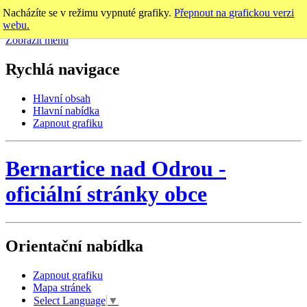
Nacházíte se v režimu vypnuté grafiky.
Přepnout na grafickou verzi
webu.
Zobrazit menu
Rychlá navigace
Hlavní obsah
Hlavní nabídka
Zapnout grafiku
Bernartice nad Odrou
-
oficiální stránky obce
Orientační nabídka
Zapnout grafiku
Mapa stránek
Select Language
▼