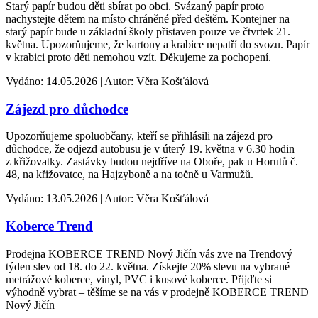
Starý papír budou děti sbírat po obci. Svázaný papír proto
nachystejte dětem na místo chráněné před deštěm. Kontejner na
starý papír bude u základní školy přistaven pouze ve čtvrtek 21.
května. Upozorňujeme, že kartony a krabice nepatří do svozu. Papír
v krabici proto děti nemohou vzít. Děkujeme za pochopení.
Vydáno: 14.05.2026 | Autor: Věra Košťálová
Zájezd pro důchodce
Upozorňujeme spoluobčany, kteří se přihlásili na zájezd pro
důchodce, že odjezd autobusu je v úterý 19. května v 6.30 hodin
z křižovatky. Zastávky budou nejdříve na Oboře, pak u Horutů č.
48, na křižovatce, na Hajzyboně a na točně u Varmužů.
Vydáno: 13.05.2026 | Autor: Věra Košťálová
Koberce Trend
Prodejna KOBERCE TREND Nový Jičín vás zve na Trendový
týden slev od 18. do 22. května. Získejte 20% slevu na vybrané
metrážové koberce, vinyl, PVC i kusové koberce. Přijďte si
výhodně vybrat – těšíme se na vás v prodejně KOBERCE TREND
Nový Jičín