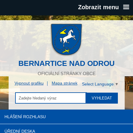
Zobrazit menu
BERNARTICE NAD ODROU
OFICIÁLNÍ STRÁNKY OBCE
Vypnout grafiku
Mapa stránek
Select Language
▼
VYHLEDAT
HLÁŠENÍ ROZHLASU
ÚŘEDNÍ DESKA