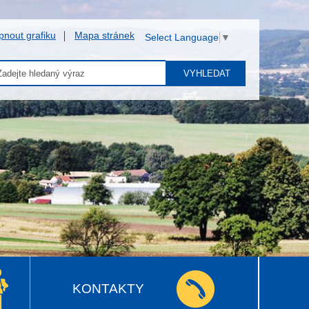
pnout grafiku
Mapa stránek
Select Language
▼
VYHLEDAT
KONTAKTY