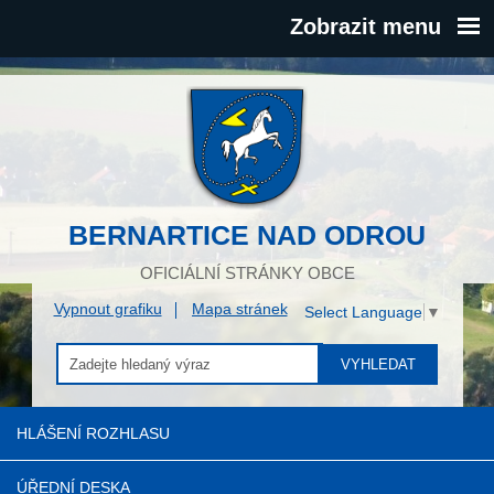
Zobrazit menu
BERNARTICE NAD ODROU
OFICIÁLNÍ STRÁNKY OBCE
Vypnout grafiku
Mapa stránek
Select Language
▼
VYHLEDAT
HLÁŠENÍ ROZHLASU
ÚŘEDNÍ DESKA