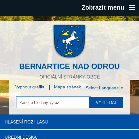
Zobrazit menu
BERNARTICE NAD ODROU
OFICIÁLNÍ STRÁNKY OBCE
Vypnout grafiku
Mapa stránek
Select Language
▼
VYHLEDAT
HLÁŠENÍ ROZHLASU
ÚŘEDNÍ DESKA