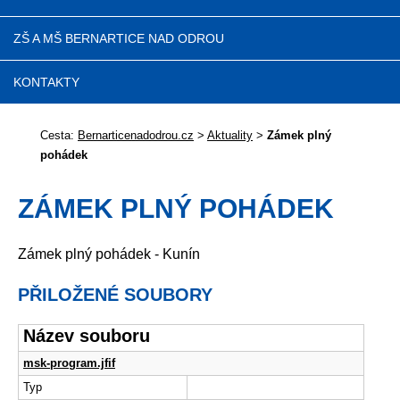
ZŠ A MŠ BERNARTICE NAD ODROU
KONTAKTY
Cesta:
Bernarticenadodrou.cz
>
Aktuality
>
Zámek plný
pohádek
ZÁMEK PLNÝ POHÁDEK
Zámek plný pohádek - Kunín
PŘILOŽENÉ SOUBORY
Název souboru
msk-program.jfif
Typ