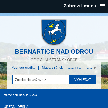
Zobrazit menu
BERNARTICE NAD ODROU
OFICIÁLNÍ STRÁNKY OBCE
Vypnout grafiku
Mapa stránek
Select Language
▼
VYHLEDAT
HLÁŠENÍ ROZHLASU
ÚŘEDNÍ DESKA