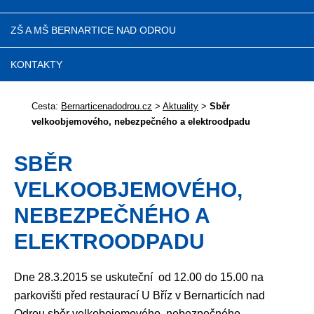
ZŠ A MŠ BERNARTICE NAD ODROU
KONTAKTY
Cesta:
Bernarticenadodrou.cz
>
Aktuality
>
Sběr
velkoobjemového, nebezpečného a elektroodpadu
SBĚR
VELKOOBJEMOVÉHO,
NEBEZPEČNÉHO A
ELEKTROODPADU
Dne 28.3.2015 se uskuteční od 12.00 do 15.00 na
parkovišti před restaurací U Bříz v Bernarticích nad
Odrou sběr velkobojemového, nebezpečného