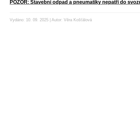
POZOR: Stavební odpad a pneumatiky nepatří do svoz
Vydáno: 10. 09. 2025 | Autor:
Věra Košťálová