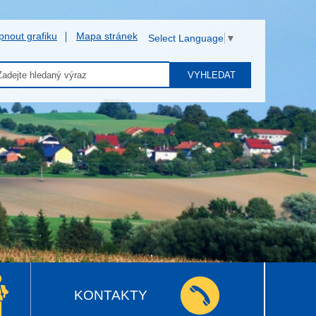
pnout grafiku
Mapa stránek
Select Language
▼
VYHLEDAT
KONTAKTY