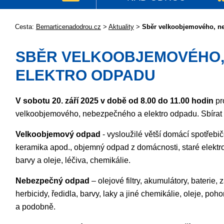
Cesta:
Bernarticenadodrou.cz
>
Aktuality
>
Sběr velkoobjemového, n
SBĚR VELKOOBJEMOVÉHO,
ELEKTRO ODPADU
V sobotu 20. září 2025 v době od 8.00 do 11.00 hodin
pr
velkoobjemového, nebezpečného a elektro odpadu. Sbírat
Velkoobjemový odpad
- vysloužilé větší domácí spotřebič
keramika apod., objemný odpad z domácnosti, staré elektro
barvy a oleje, léčiva, chemikálie.
Nebezpečný odpad
– olejové filtry, akumulátory, baterie, 
herbicidy, ředidla, barvy, laky a jiné chemikálie, oleje, poho
a podobně.