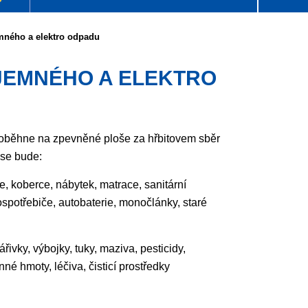
mného a elektro odpadu
JEMNÉHO A ELEKTRO
oběhne na zpevněné ploše za hřbitovem sběr
 se bude:
e, koberce, nábytek, matrace, sanitární
spotřebiče, autobaterie, monočlánky, staré
zářivky, výbojky, tuky, maziva, pesticidy,
nné hmoty, léčiva, čisticí prostředky