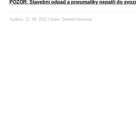
POZOR: Stavební odpad a pneumatiky nepatří do svoz
Vydáno: 12. 09. 2022 | Autor:
Daniela Horutova