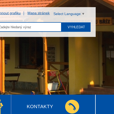
pnout grafiku
Mapa stránek
Select Language
▼
VYHLEDAT
KONTAKTY