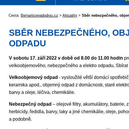
Cesta:
Bernarticenadodrou.cz
>
Aktuality
>
Sběr nebezpečného, obje
SBĚR NEBEZPEČNÉHO, OB
ODPADU
V sobotu 17. září 2022 v době od 8.00 do 11.00 hodin
pr
velkoobjemového, nebezpečného a elektro odpadu. Sbírat
Velkoobjemový odpad
- vysloužilé větší domácí spotřebič
keramika apod., objemný odpad z domácnosti, staré elektro
barvy a oleje, léčiva, chemikálie.
Nebezpečný odpad
– olejové filtry, akumulátory, baterie, 
herbicidy, ředidla, barvy, laky a jiné chemikálie, oleje, poho
a podobně.