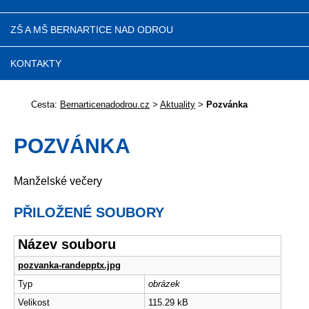
ZŠ A MŠ BERNARTICE NAD ODROU
KONTAKTY
Cesta:
Bernarticenadodrou.cz
>
Aktuality
>
Pozvánka
POZVÁNKA
Manželské večery
PŘILOŽENÉ SOUBORY
Název souboru
pozvanka-randepptx.jpg
Typ
obrázek
Velikost
115.29 kB