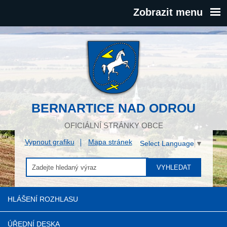
Zobrazit menu
BERNARTICE NAD ODROU
OFICIÁLNÍ STRÁNKY OBCE
Vypnout grafiku
Mapa stránek
Select Language
▼
VYHLEDAT
HLÁŠENÍ ROZHLASU
ÚŘEDNÍ DESKA