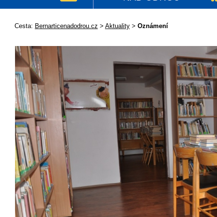
Cesta:
Bernarticenadodrou.cz
>
Aktuality
>
Oznámení