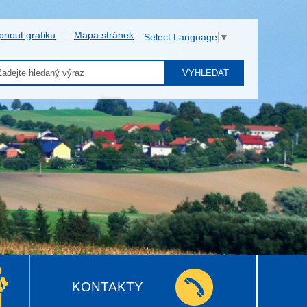
pnout grafiku
Mapa stránek
Select Language
▼
VYHLEDAT
KONTAKTY