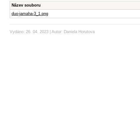
Název souboru
duo-jamaha-3_1.png
Vydáno: 26. 04. 2023 | Autor:
Daniela Horutova